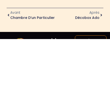
Avant
Après
Chambre D’un Particulier
Décobox Ado
Un
Céline
Mirailh-
projet
Arrossagaray
en tête ?
06 21
Parlons-en :
48 22
chaque
70
chantier est un
défi que
milakolore@live.
j’adore relever
!
Envoyer
un